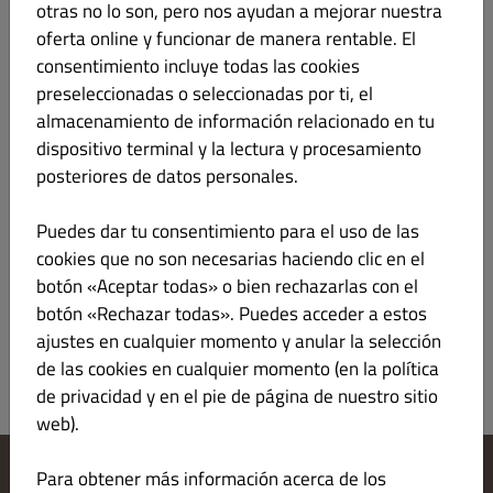
Contacto
otras no lo son, pero nos ayudan a mejorar nuestra
oferta online y funcionar de manera rentable. El
+34932740727
sapripizzas@gmail.com
consentimiento incluye todas las cookies
preseleccionadas o seleccionadas por ti, el
almacenamiento de información relacionado en tu
Tribunal de registro y número de registro
dispositivo terminal y la lectura y procesamiento
posteriores de datos personales.
VAT:
Puedes dar tu consentimiento para el uso de las
Plataforma de la Comisión Europea para la resolución de
cookies que no son necesarias haciendo clic en el
conflictos online:
botón «Aceptar todas» o bien rechazarlas con el
botón «Rechazar todas». Puedes acceder a estos
https://ec.europa.eu/consumers/odr/main/index.cfm
ajustes en cualquier momento y anular la selección
de las cookies en cualquier momento (en la política
de privacidad y en el pie de página de nuestro sitio
web).
Para obtener más información acerca de los