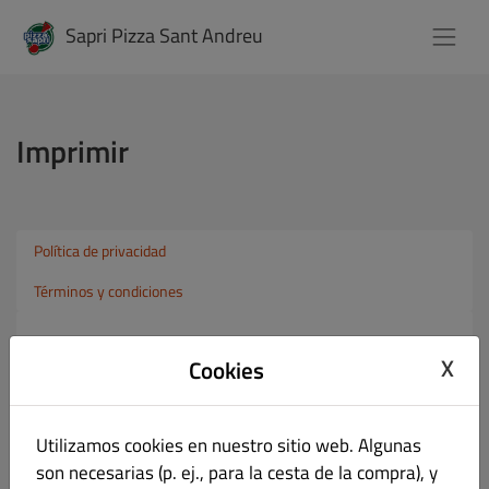
Sapri Pizza Sant Andreu
Imprimir
Política de privacidad
Términos y condiciones
Imprimir
X
Cookies
Sapri Pizza Sant Andreu
Roberto Martin Humada
C/ Gran de Sant Andreu 317, Barcelona 08030,
Utilizamos cookies en nuestro sitio web. Algunas
Spain
son necesarias (p. ej., para la cesta de la compra), y