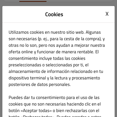
Horario laboral
X
Cookies
Apertura
Entrega a domicilio
Recogida
Utilizamos cookies en nuestro sitio web. Algunas
son necesarias (p. ej., para la cesta de la compra), y
lunes
CERRADO
CERRADO
CERRADO
otras no lo son, pero nos ayudan a mejorar nuestra
oferta online y funcionar de manera rentable. El
martes
CERRADO
CERRADO
CERRADO
consentimiento incluye todas las cookies
preseleccionadas o seleccionadas por ti, el
miércoles
CERRADO
CERRADO
CERRADO
almacenamiento de información relacionado en tu
dispositivo terminal y la lectura y procesamiento
jueves
CERRADO
CERRADO
CERRADO
posteriores de datos personales.
viernes
CERRADO
CERRADO
CERRADO
Puedes dar tu consentimiento para el uso de las
sábado
CERRADO
CERRADO
CERRADO
cookies que no son necesarias haciendo clic en el
botón «Aceptar todas» o bien rechazarlas con el
domingo
CERRADO
CERRADO
CERRADO