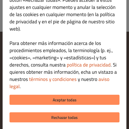
botón «Rechazar todas». Puedes acceder a estos
ajustes en cualquier momento y anular la selección
de las cookies en cualquier momento (en la política
de privacidad y en el pie de página de nuestro sitio
web).
Para obtener más información acerca de los
Cambiar los ajustes de cookies
procedimientos empleados, la terminología (p. ej.,
Contáctanos
«cookies», «marketing» y «estadísticas») y tus
Política de privacidad
derechos, consulta nuestra
política de privacidad
. Si
Términos y condiciones
quieres obtener más información, echa un vistazo a
Legal notice
nuestros
términos y condiciones
y nuestro
aviso
MÉTODOS DE PAGO PARA ENTREGAS
legal
.
MÉTODOS DE PAGO PARA RECOGIDAS
Aceptar todas
Rechazar todas
© 2026 Sapri Pizza Sant Andreu