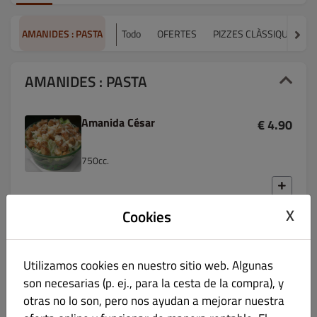
AMANIDES : PASTA
Todo
OFERTES
PIZZES CLÀSSIQUES
AMANIDES : PASTA
Amanida César
€ 4.90
750cc.
X
Cookies
Amanida de Cranc
€ 4.90
Utilizamos cookies en nuestro sitio web. Algunas
750cc.
son necesarias (p. ej., para la cesta de la compra), y
otras no lo son, pero nos ayudan a mejorar nuestra