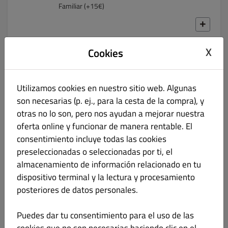
Familiar (+15€)
X
Cookies
Pizza Vegetal
€ 11.00
Pebrot vermell, carxofa, olives negres i
Utilizamos cookies en nuestro sitio web. Algunas
xampinyons naturals.
son necesarias (p. ej., para la cesta de la compra), y
- Opció de Mida : Individual, Mitjana (+7€) o
otras no lo son, pero nos ayudan a mejorar nuestra
Familiar (+15€)
oferta online y funcionar de manera rentable. El
consentimiento incluye todas las cookies
preseleccionadas o seleccionadas por ti, el
almacenamiento de información relacionado en tu
Pizza Vegana
€ 11.00
dispositivo terminal y la lectura y procesamiento
posteriores de datos personales.
Xampinyons naturals, pebrot vermell, ceba i
mozzarella vegana.
Puedes dar tu consentimiento para el uso de las
- Opció de Mida : Individual, Mitjana (+7€) o
Familiar (+15€)