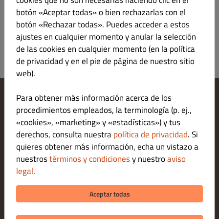
cookies que no son necesarias haciendo clic en el
botón «Aceptar todas» o bien rechazarlas con el
botón «Rechazar todas». Puedes acceder a estos
ajustes en cualquier momento y anular la selección
de las cookies en cualquier momento (en la política
de privacidad y en el pie de página de nuestro sitio
web).
Para obtener más información acerca de los
Cambiar los ajustes de cookies
procedimientos empleados, la terminología (p. ej.,
Contáctanos
«cookies», «marketing» y «estadísticas») y tus
Política de privacidad
derechos, consulta nuestra
política de privacidad
. Si
Términos y condiciones
quieres obtener más información, echa un vistazo a
Legal notice
nuestros
términos y condiciones
y nuestro
aviso
MÉTODOS DE PAGO PARA ENTREGAS
legal
.
MÉTODOS DE PAGO PARA RECOGIDAS
Aceptar todas